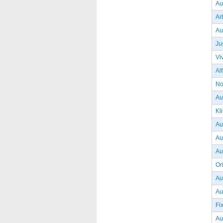
Au
Ar
Au
Ju
Vi
Al
No
Au
Kl
Au
Au
Au
Or
Au
Au
Fi
Au