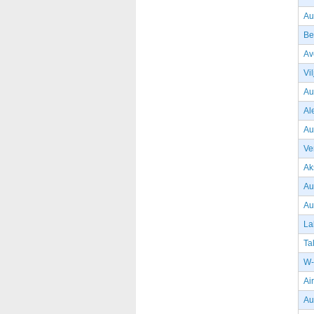
Au
Be
Av
Vi
Au
Al
Au
Ve
Ak
Au
Au
La
Ta
W-
Ai
Au