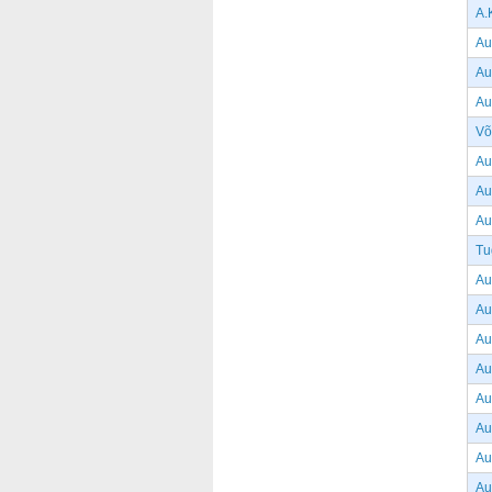
A.
Au
Au
Au
Võ
Au
Au
Au
Tu
Au
Au
Au
Au
Au
Au
Au
Au