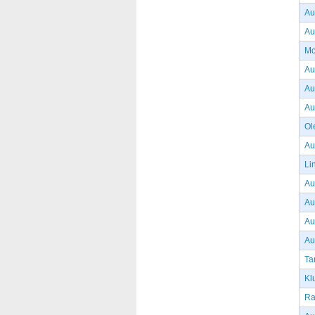
Au
Au
Mo
Au
Au
Au
Ol
Au
Li
Au
Au
Au
Au
Ta
Kl
Ra