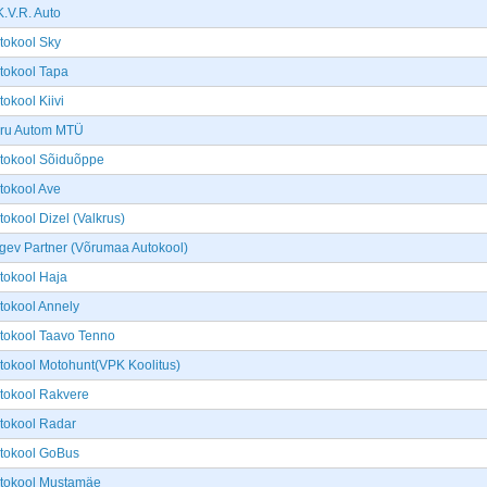
K.V.R. Auto
tokool Sky
tokool Tapa
tokool Kiivi
ru Autom MTÜ
tokool Sõiduõppe
tokool Ave
tokool Dizel (Valkrus)
gev Partner (Võrumaa Autokool)
tokool Haja
tokool Annely
tokool Taavo Tenno
tokool Motohunt(VPK Koolitus)
tokool Rakvere
tokool Radar
tokool GoBus
tokool Mustamäe