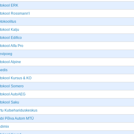
tokool ERK
tokool Rossmann'i
tokoolitus
tokool Kalju
tokool Edifico
tokool Alfa Pro
evipoeg
tokool Alpine
nedis
tokool Kursus & KO
tokool Somero
tokool AutoAEG
tokool Saku
rtu Kutsehariduskeskus
ubi Põlva Autom MTÜ
dimix