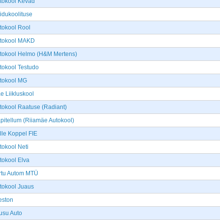
tokool Kevad
idukoolituse
tokool Rool
tokool MAKD
tokool Helmo (H&M Mertens)
tokool Testudo
tokool MG
e Liikluskool
tokool Raatuse (Radiant)
pitellum (Riiamäe Autokool)
lle Koppel FIE
tokool Neti
tokool Elva
rtu Autom MTÜ
tokool Juaus
eston
usu Auto