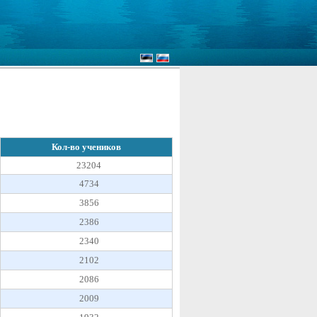
Кол-во учеников
23204
4734
3856
2386
2340
2102
2086
2009