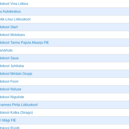
tokool Viva Liiklus
iu Autokeskus
ekk-Liisu Liikluskool
tokool Start
tokool Motokaru
tokool Tarmu Pajula Maarja FIE
andAuto
tokool Saue
tokool Juhiluba
tokool Mintals Grupp
tokool Foori
tokool Niiluse
tokool Niguliste
hannes Pirita Liikluskool
tokool Kotka (Sirago)
ri Mägi FIE
tokool Rüütli