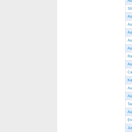
Au
Sõ
Au
Au
Au
Au
Au
Ra
Au
Ca
Ka
Au
Au
Ta
Au
Er
Ju