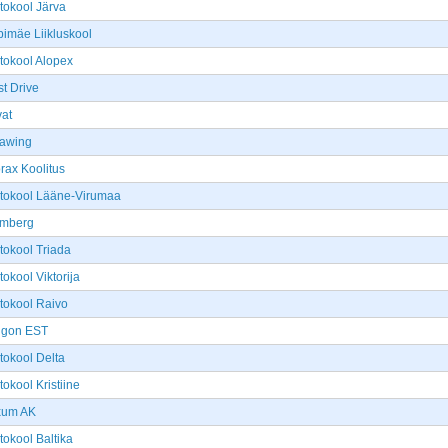
tokool Järva
bimäe Liikluskool
tokool Alopex
st Drive
vat
fawing
rax Koolitus
tokool Lääne-Virumaa
imberg
tokool Triada
tokool Viktorija
tokool Raivo
igon EST
tokool Delta
tokool Kristiine
xum AK
tokool Baltika