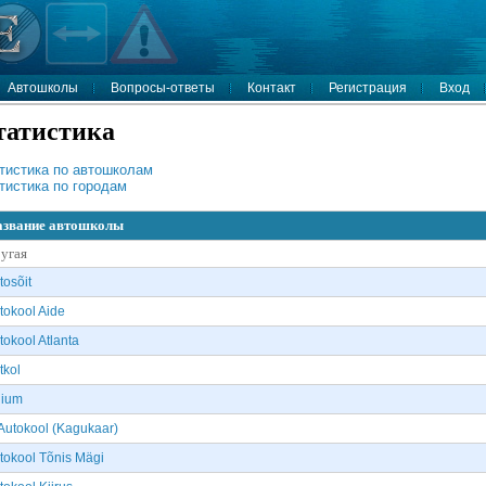
Автошколы
Вопросы-ответы
Контакт
Регистрация
Вход
татистика
тистика по автошколам
тистика по городам
азвание автошколы
угая
tosõit
tokool Aide
tokool Atlanta
tkol
ium
Autokool (Kagukaar)
tokool Tõnis Mägi