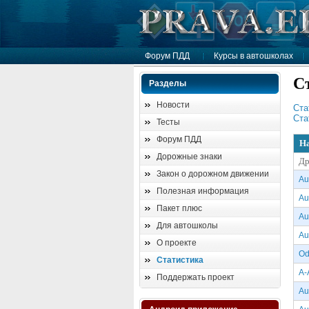
Форум ПДД
Курсы в автошколах
С
Разделы
Новости
Cта
Cта
Тесты
Форум ПДД
Н
Дорожные знаки
Др
Закон о дорожном движении
Au
Полезная информация
Au
Пакет плюс
Au
Для автошколы
Au
О проекте
Od
Статистика
A-
Поддержать проект
Au