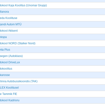
tokool Kaja Koolitus (Unomar Grupp)
llanora
eda Koolituse
ljandi Autom MTÜ
tokool Aktsent
ekspa
tokool NORD (Stalker Nord)
nta Plus
segen (Autoklass)
tokool DriveLux
tokoolitus
karosse
llinna Autobussikoondis (TAK)
LEX Koolitusel
re Tammik FIE
tokool Kadrioru