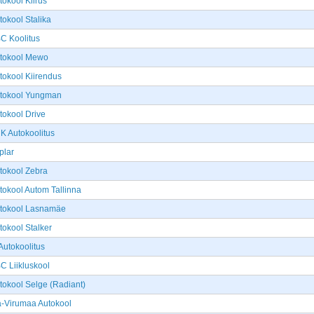
tokool Kiirus
tokool Stalika
C Koolitus
tokool Mewo
tokool Kiirendus
tokool Yungman
tokool Drive
K Autokoolitus
plar
tokool Zebra
tokool Autom Tallinna
tokool Lasnamäe
tokool Stalker
Autokoolitus
C Liikluskool
tokool Selge (Radiant)
a-Virumaa Autokool