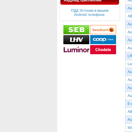
Андроид приложение
Au
Au
ПДД Эстонии в вашем
Android телефоне.
AB
Au
Au
Au
Au
LR
La
Au
Au
Au
Au
E-
AB
Au
Id