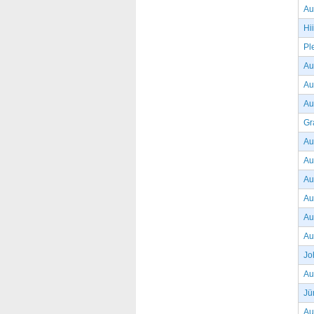
Au
Hi
Pl
Au
Au
Au
Gr
Au
Au
Au
Au
Au
Au
Jo
Au
Jü
Au