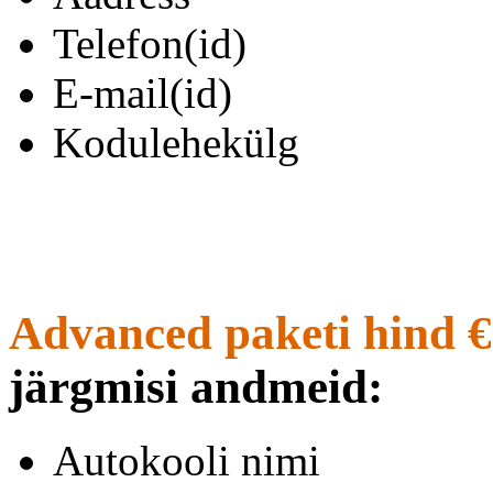
Telefon(id)
E-mail(id)
Kodulehekülg
Advanced paketi hind €
järgmisi andmeid:
Autokooli nimi