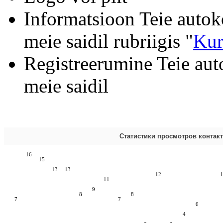
Informatsioon Teie autok
meie saidil rubriigis "
Kur
Registreerumine Teie aut
meie saidil
Статистики просмотров контак
16
15
13
13
12
1
11
9
8
8
7
7
6
4