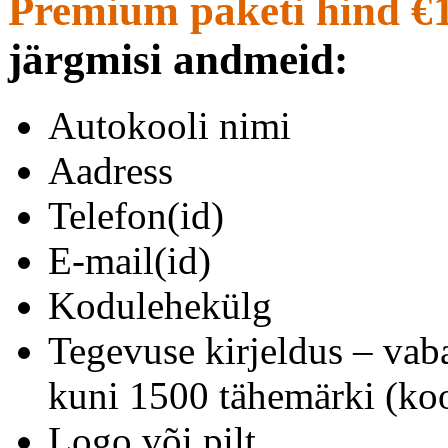
Premium paketi hind €
järgmisi andmeid:
Autokooli nimi
Aadress
Telefon(id)
E-mail(id)
Kodulehekülg
Tegevuse kirjeldus – vab
kuni 1500 tähemärki (koo
Logo või pilt