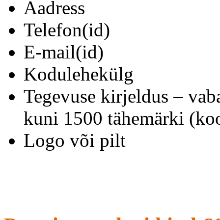
Aadress
Telefon(id)
E-mail(id)
Kodulehekülg
Tegevuse kirjeldus – vab
kuni 1500 tähemärki (koo
Logo või pilt