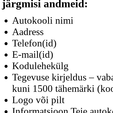
järgmisi andmeid:
Autokooli nimi
Aadress
Telefon(id)
E-mail(id)
Kodulehekülg
Tegevuse kirjeldus – vab
kuni 1500 tähemärki (koo
Logo või pilt
Informatsioon Teie autok