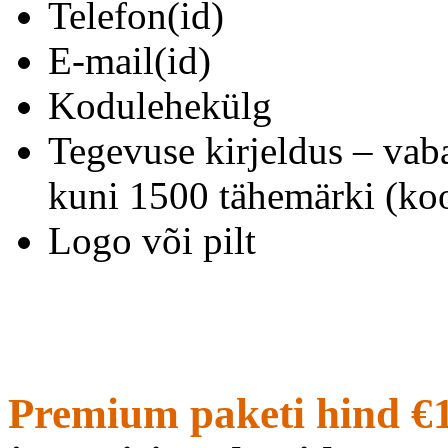
Telefon(id)
E-mail(id)
Kodulehekülg
Tegevuse kirjeldus – vab
kuni 1500 tähemärki (koo
Logo või pilt
Premium paketi hind €