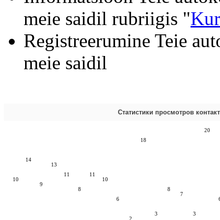
meie saidil rubriigis "
Kur
Registreerumine Teie aut
meie saidil
Статистики просмотров контак
20
18
14
13
11
11
10
10
9
8
8
7
6
3
3
2