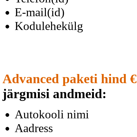
E-mail(id)
Kodulehekülg
Advanced paketi hind €
järgmisi andmeid:
Autokooli nimi
Aadress