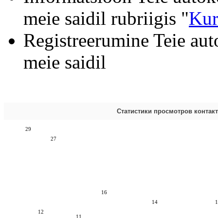
meie saidil rubriigis "
Kur
Registreerumine Teie aut
meie saidil
Статистики просмотров контак
29
27
16
14
1
12
11