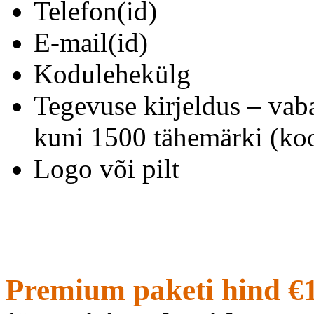
Telefon(id)
E-mail(id)
Kodulehekülg
Tegevuse kirjeldus – vab
kuni 1500 tähemärki (koo
Logo või pilt
Premium paketi hind €