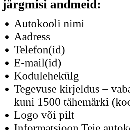
järgmisi andmeid:
Autokooli nimi
Aadress
Telefon(id)
E-mail(id)
Kodulehekülg
Tegevuse kirjeldus – vab
kuni 1500 tähemärki (koo
Logo või pilt
Informatsioon Teie autok