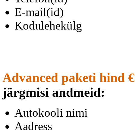
E-mail(id)
Kodulehekülg
Advanced paketi hind €
järgmisi andmeid:
Autokooli nimi
Aadress